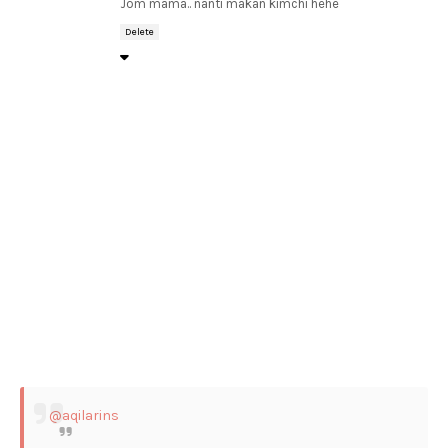
Jom mama.. nanti makan kimchi hehe
Delete
@aqilarins