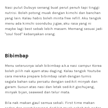
Nasi pulut Dubuyo senang buat perut penuh tapi tinggi
nutrisi. Boleh potong muak dengan kimchi dan banchan
yang lain. Kalau habis boleh minta free refill. Aku tengok
menu ada kimchi soondubu jigae, aku rasa yang ni
maybe lagi best sebab lebih masam. Memang sesuai jadi
"soul food" kebanyakan orang.
Bibimbap
Menu seterusnya ialah bibimbap a.k.a nasi campur Korea
boleh pilih nak ayam atau daging. Kalau tengok Youtube
cara mereka prepare bibimbap ialah dengan tumis
segala bahan satu persatu dengan sedikit minyak dan
garam. Susun atas nasi dan letak sedikit gochujang,
minyak bijan, seaweed dan telur mata.
Bila nak makan gaul semua sekali. First time makan
sedap dan cepat kenyang. Sedikit muak sebab tak pedas.