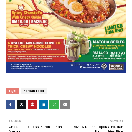
Tags
Korean Food
OLDER
NEWER
Cheese U Express Petron Taman
Review Dookki Topokki Pot dan
Makmur
Kimchi Fried Rice