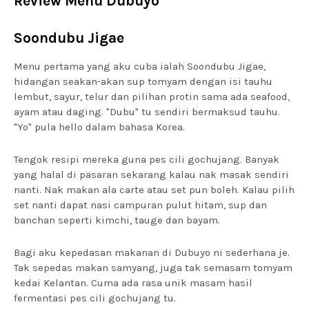
Review Menu Dubuyo
Soondubu Jigae
Menu pertama yang aku cuba ialah Soondubu Jigae,
hidangan seakan-akan sup tomyam dengan isi tauhu
lembut, sayur, telur dan pilihan protin sama ada seafood,
ayam atau daging. "Dubu" tu sendiri bermaksud tauhu.
"Yo" pula hello dalam bahasa Korea.
Tengok resipi mereka guna pes cili gochujang. Banyak
yang halal di pasaran sekarang kalau nak masak sendiri
nanti. Nak makan ala carte atau set pun boleh. Kalau pilih
set nanti dapat nasi campuran pulut hitam, sup dan
banchan seperti kimchi, tauge dan bayam.
Bagi aku kepedasan makanan di Dubuyo ni sederhana je.
Tak sepedas makan samyang, juga tak semasam tomyam
kedai Kelantan. Cuma ada rasa unik masam hasil
fermentasi pes cili gochujang tu.