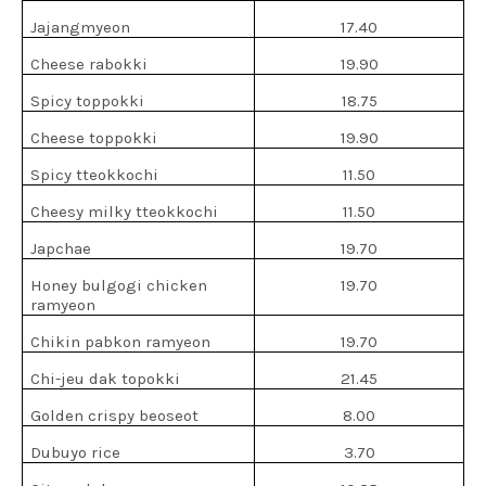
Jajangmyeon
17.40
Cheese rabokki
19.90
Spicy toppokki
18.75
Cheese toppokki
19.90
Spicy tteokkochi
11.50
Cheesy milky tteokkochi
11.50
Japchae
19.70
Honey bulgogi chicken
19.70
ramyeon
Chikin pabkon ramyeon
19.70
Chi-jeu dak topokki
21.45
Golden crispy beoseot
8.00
Dubuyo rice
3.70