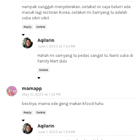
nampak sungguh menyelerakan...setakat ini saya belum ada
masuk lagi restoran Korea...setakat mi Samyang tu adalah
cuba sikit-sikit
Reply
Delete
Aqilarin
June 1, 2023 at 7:23 AM
Hahah mi samyang tu pedas sangat tu. Nanti cuba di
Family Mart dulu
Delete
mamapp
May 31, 2023 at 1:33 PM
bestnya, mama xde geng makan kfood huhu
Reply
Delete
Aqilarin
June 1, 2023 at 7:24 AM