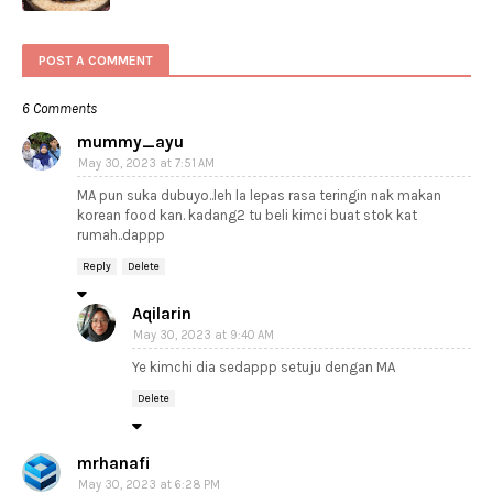
POST A COMMENT
6 Comments
mummy_ayu
May 30, 2023 at 7:51 AM
MA pun suka dubuyo..leh la lepas rasa teringin nak makan
korean food kan. kadang2 tu beli kimci buat stok kat
rumah..dappp
Reply
Delete
Aqilarin
May 30, 2023 at 9:40 AM
Ye kimchi dia sedappp setuju dengan MA
Delete
mrhanafi
May 30, 2023 at 6:28 PM