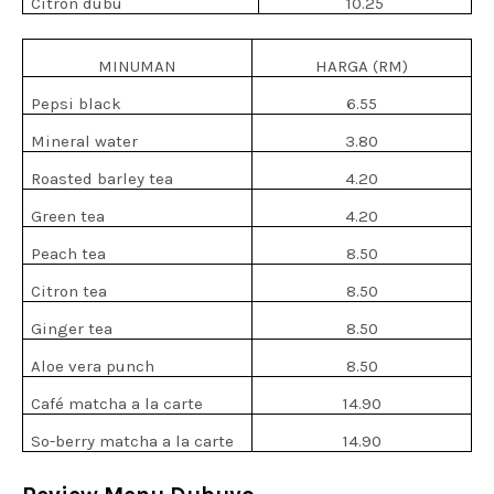
Citron dubu
10.25
MINUMAN
HARGA (RM)
Pepsi black
6.55
Mineral water
3.80
Roasted barley tea
4.20
Green tea
4.20
Peach tea
8.50
Citron tea
8.50
Ginger tea
8.50
Aloe vera punch
8.50
Café matcha a la carte
14.90
So-berry matcha a la carte
14.90