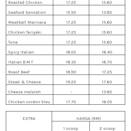
Roasted Chicken
17.25
15.60
Seafood Sensation
15.50
13.85
Meatball Marinara
17.25
15.60
Chicken Teriyaki
17.25
15.60
Tuna
17.25
15.60
Spicy Italian
18.05
16.40
Italian B.M.T
18.35
16.70
Roast Beef
18.90
17.25
Steak & Cheese
19.25
17.60
Cheese meleleh
-
13.85
Chicken cordon bleu
17.70
16.05
EXTRA
HARGA (RM)
1 scoop
2 scoop