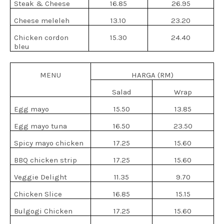
Steak & Cheese
16.85
26.95
Cheese meleleh
13.10
23.20
Chicken cordon
15.30
24.40
bleu
MENU
HARGA (RM)
Salad
Wrap
Egg mayo
15.50
13.85
Egg mayo tuna
16.50
23.50
Spicy mayo chicken
17.25
15.60
BBQ chicken strip
17.25
15.60
Veggie Delight
11.35
9.70
Chicken Slice
16.85
15.15
Bulgogi Chicken
17.25
15.60