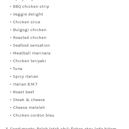
BBQ chicken strip
Veggie delight
Chicken slice
Bulgogi chicken
Roasted chicken
Seafood sensation
Meatball marinara
Chicken teriyaki
Tuna
Spicy italian
Italian B.M.T
Roast beef
Steak & cheese
Cheese meleleh
Chicken cordon bleu
5. Condiments: Boleh letak chili flakes atau lada hitam