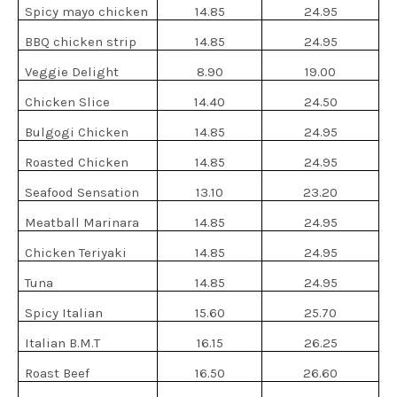
Spicy mayo chicken
14.85
24.95
BBQ chicken strip
14.85
24.95
Veggie Delight
8.90
19.00
Chicken Slice
14.40
24.50
Bulgogi Chicken
14.85
24.95
Roasted Chicken
14.85
24.95
Seafood Sensation
13.10
23.20
Meatball Marinara
14.85
24.95
Chicken Teriyaki
14.85
24.95
Tuna
14.85
24.95
Spicy Italian
15.60
25.70
Italian B.M.T
16.15
26.25
Roast Beef
16.50
26.60