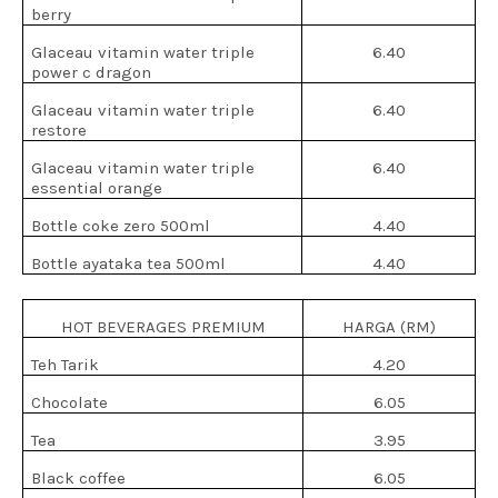
berry
Glaceau vitamin water triple
6.40
power c dragon
Glaceau vitamin water triple
6.40
restore
Glaceau vitamin water triple
6.40
essential orange
Bottle coke zero 500ml
4.40
Bottle ayataka tea 500ml
4.40
HOT BEVERAGES PREMIUM
HARGA (RM)
Teh Tarik
4.20
Chocolate
6.05
Tea
3.95
Black coffee
6.05