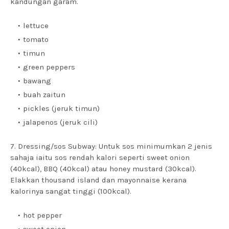
kandungan garam.
lettuce
tomato
timun
green peppers
bawang
buah zaitun
pickles (jeruk timun)
jalapenos (jeruk cili)
7. Dressing/sos Subway: Untuk sos minimumkan 2 jenis
sahaja iaitu sos rendah kalori seperti sweet onion
(40kcal), BBQ (40kcal) atau honey mustard (30kcal).
Elakkan thousand island dan mayonnaise kerana
kalorinya sangat tinggi (100kcal).
hot pepper