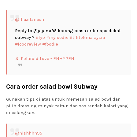
@fhazilanasir
Reply to @jajami95 korang biasa order apa dekat
subway ?
#fyp
#myfoodie
#tiktokmalaysia
#foodreview
#foodie
♬ Polaroid Love - ENHYPEN
Cara order salad bowl Subway
Gunakan tips di atas untuk memesan salad bowl dan
pilih dressing minyak zaitun dan sos rendah kalori yang
dicadangkan.
@nishhhh95