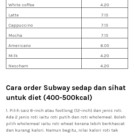
White coffee
4.20
Latte
7.15
Cappuccino
7.15
Mocha
7.15
Americano
6.05
Milk
4.20
Nescham
4.20
Cara order Subway sedap dan sihat
untuk diet (400-500kcal)
1. Pilih saiz 6-inch atau footlong (12-inch) dan jenis roti.
Ada 2 jenis roti iaitu roti putih dan roti wholemeal. Boleh
pilih wholemeal iaitu roti wheat kerana lebih berkhasiat
dan kurang kalori. Namun begitu, nilai kalori roti tak