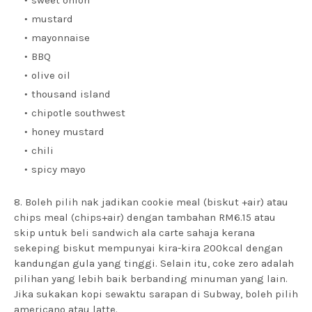
sweet onion
mustard
mayonnaise
BBQ
olive oil
thousand island
chipotle southwest
honey mustard
chili
spicy mayo
8. Boleh pilih nak jadikan cookie meal (biskut +air) atau
chips meal (chips+air) dengan tambahan RM6.15 atau
skip untuk beli sandwich ala carte sahaja kerana
sekeping biskut mempunyai kira-kira 200kcal dengan
kandungan gula yang tinggi. Selain itu, coke zero adalah
pilihan yang lebih baik berbanding minuman yang lain.
Jika sukakan kopi sewaktu sarapan di Subway, boleh pilih
americano atau latte.