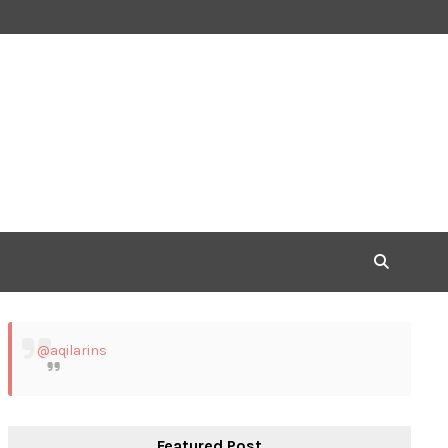
@aqilarins
Featured Post