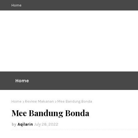
Home
Home
Home
Review Makanan
Mee Bandung Bonda
Mee Bandung Bonda
Aqilarin
July 28, 2022