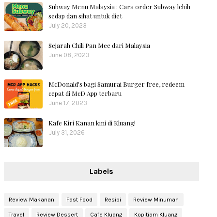
Subway Menu Malaysia : Cara order Subway lebih
sedap dan sihat untuk diet
July 20, 2023
Sejarah Chili Pan Mee dari Malaysia
June 08, 2023
McDonald's bagi Samurai Burger free, redeem
cepat di McD App terbaru
June 17, 2023
Kafe Kiri Kanan kini di Kluang!
July 31, 2026
Labels
Review Makanan
Fast Food
Resipi
Review Minuman
Travel
Review Dessert
Cafe Kluang
Kopitiam Kluang