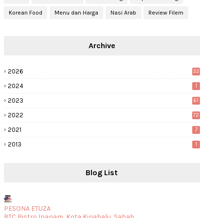
Korean Food
Menu dan Harga
Nasi Arab
Review Filem
Archive
2026
32
2024
1
2023
61
2022
72
2021
7
2013
1
Blog List
PESONA ETUZA
BTC Bistro Inanam, Kota Kinabalu, Sabah.