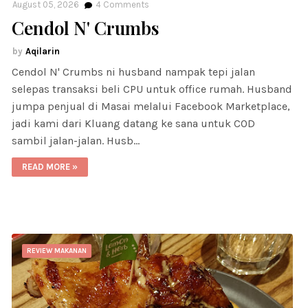
August 05, 2026
4
Comments
Cendol N' Crumbs
Aqilarin
Cendol N' Crumbs ni husband nampak tepi jalan
selepas transaksi beli CPU untuk office rumah. Husband
jumpa penjual di Masai melalui Facebook Marketplace,
jadi kami dari Kluang datang ke sana untuk COD
sambil jalan-jalan. Husb…
READ MORE »
REVIEW MAKANAN