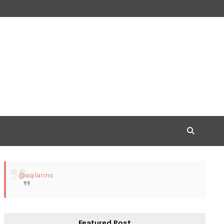
@aqilarins
Featured Post