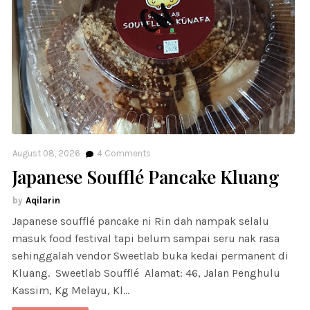
August 08, 2026
4
Comments
Japanese Soufflé Pancake Kluang
Aqilarin
Japanese soufflé pancake ni Rin dah nampak selalu
masuk food festival tapi belum sampai seru nak rasa
sehinggalah vendor Sweetlab buka kedai permanent di
Kluang. Sweetlab Soufflé Alamat: 46, Jalan Penghulu
Kassim, Kg Melayu, Kl…