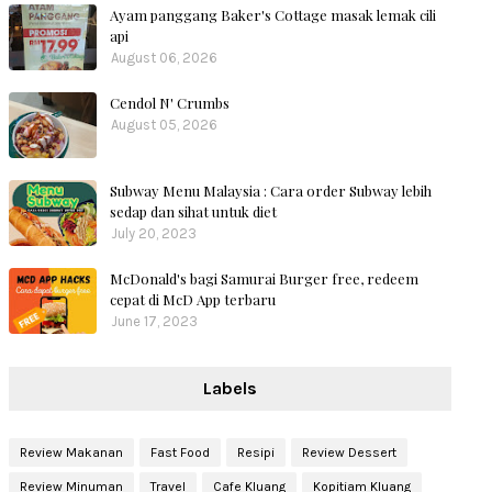
Ayam panggang Baker's Cottage masak lemak cili
api
August 06, 2026
Cendol N' Crumbs
August 05, 2026
Subway Menu Malaysia : Cara order Subway lebih
sedap dan sihat untuk diet
July 20, 2023
McDonald's bagi Samurai Burger free, redeem
cepat di McD App terbaru
June 17, 2023
Labels
Review Makanan
Fast Food
Resipi
Review Dessert
Review Minuman
Travel
Cafe Kluang
Kopitiam Kluang