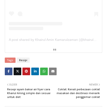
A post shared by Khairul Amin Kamarulzaman (@khairulaming)
Tags
Resipi
OLDER
NEWER
Resepi ayam bakar air fryer cara
Coklat: Kenali perbezaan coklat
Khairul Aming simple dan sesuai
masakan dan destinasi menarik
untuk diet
penggemar coklat