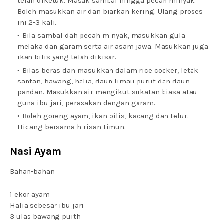
telah diketuk. Masak sambal hingga pecah minyak.
Boleh masukkan air dan biarkan kering. Ulang proses
ini 2-3 kali.
Bila sambal dah pecah minyak, masukkan gula
melaka dan garam serta air asam jawa. Masukkan juga
ikan bilis yang telah dikisar.
Bilas beras dan masukkan dalam rice cooker, letak
santan, bawang, halia, daun limau purut dan daun
pandan. Masukkan air mengikut sukatan biasa atau
guna ibu jari, perasakan dengan garam.
Boleh goreng ayam, ikan bilis, kacang dan telur.
Hidang bersama hirisan timun.
Nasi Ayam
Bahan-bahan:
1 ekor ayam
Halia sebesar ibu jari
3 ulas bawang puith