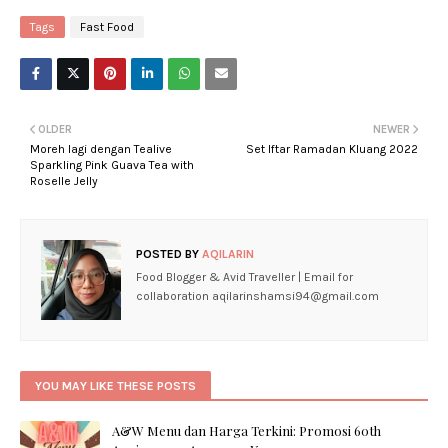
Tags
Fast Food
OLDER
NEWER
Moreh lagi dengan Tealive
Set Iftar Ramadan Kluang 2022
Sparkling Pink Guava Tea with
Roselle Jelly
POSTED BY
AQILARIN
Food Blogger & Avid Traveller | Email for
collaboration aqilarinshamsi94@gmail.com
YOU MAY LIKE THESE POSTS
A&W Menu dan Harga Terkini: Promosi 60th