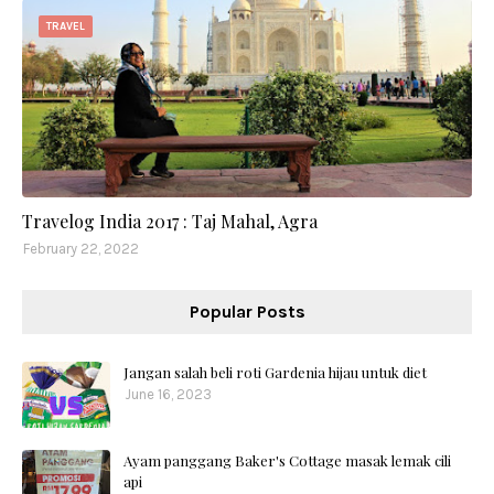
TRAVEL
Travelog India 2017 : Taj Mahal, Agra
February 22, 2022
Popular Posts
Jangan salah beli roti Gardenia hijau untuk diet
June 16, 2023
Ayam panggang Baker's Cottage masak lemak cili
api