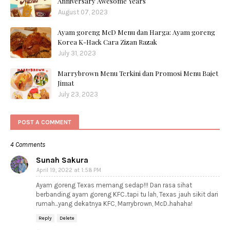
Anniversary Awesome Years
August 07, 2023
Ayam goreng McD Menu dan Harga: Ayam goreng
Korea K-Hack Cara Zizan Razak
July 31, 2023
Marrybrown Menu Terkini dan Promosi Menu Bajet
Jimat
July 23, 2023
POST A COMMENT
4 Comments
Sunah Sakura
April 19, 2022 at 1:58 PM
Ayam goreng Texas memang sedap!!! Dan rasa sihat
berbanding ayam goreng KFC..tapi tu lah, Texas jauh sikit dari
rumah...yang dekatnya KFC, Marrybrown, McD..hahaha!
Reply
Delete