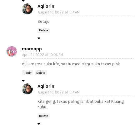
Aqilarin
August 13, 2022 at 1:14 AM
Setuju!
Delete
mamapp
April 21, 2022 at 10:26 AM
dulu mama suka kfc, pastu mcd, skrg suka texas plak
Reply
Delete
Aqilarin
August 13, 2022 at 1:14 AM
Kita geng. Texas paling lambat buka kat Kluang
huhu..
Delete