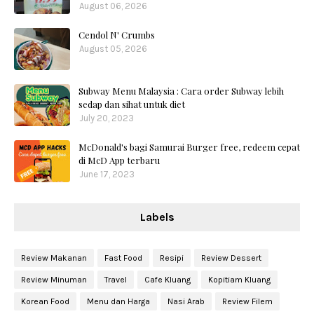
August 06, 2026
Cendol N' Crumbs
August 05, 2026
Subway Menu Malaysia : Cara order Subway lebih
sedap dan sihat untuk diet
July 20, 2023
McDonald's bagi Samurai Burger free, redeem cepat
di McD App terbaru
June 17, 2023
Labels
Review Makanan
Fast Food
Resipi
Review Dessert
Review Minuman
Travel
Cafe Kluang
Kopitiam Kluang
Korean Food
Menu dan Harga
Nasi Arab
Review Filem