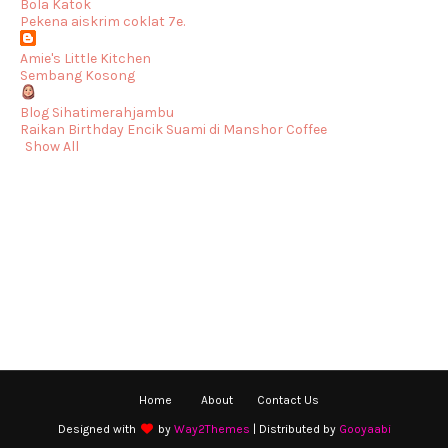
Bola Katok
Pekena aiskrim coklat 7e.
Amie's Little Kitchen
Sembang Kosong
Blog Sihatimerahjambu
Raikan Birthday Encik Suami di Manshor Coffee
Show All
Home
About
Contact Us
Designed with
by
Way2Themes
| Distributed by
Gooyaabi